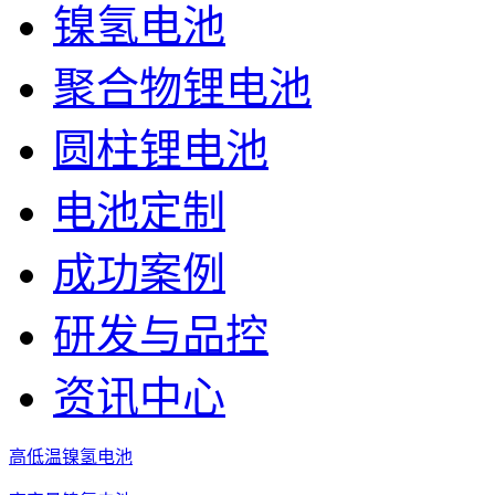
镍氢电池
聚合物锂电池
圆柱锂电池
电池定制
成功案例
研发与品控
资讯中心
高低温镍氢电池