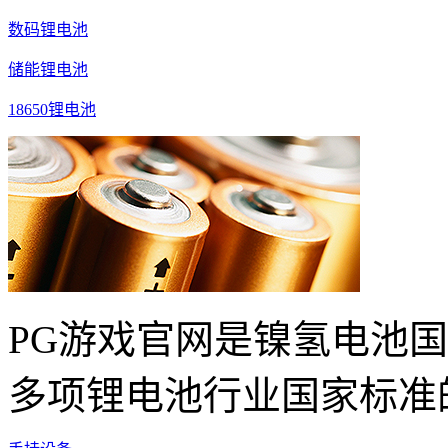
数码锂电池
储能锂电池
18650锂电池
PG游戏官网是镍氢电池
多项锂电池行业国家标准