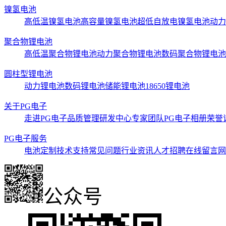
镍氢电池
高低温镍氢电池
高容量镍氢电池
超低自放电镍氢电池
动力
聚合物锂电池
高低温聚合物锂电池
动力聚合物锂电池
数码聚合物锂电池
圆柱型锂电池
动力锂电池
数码锂电池
储能锂电池
18650锂电池
关于PG电子
走进PG电子
品质管理
研发中心
专家团队
PG电子相册
荣誉
PG电子服务
电池定制
技术支持
常见问题
行业资讯
人才招聘
在线留言
网
公众号