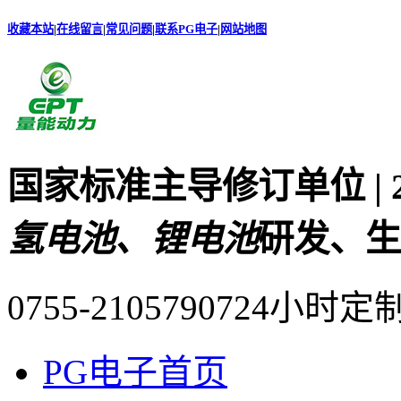
收藏本站
|
在线留言
|
常见问题
|
联系PG电子
|
网站地图
国家标准主导修订单位 |
氢电池、锂电池
研发、生
0755-21057907
24小时定
PG电子首页