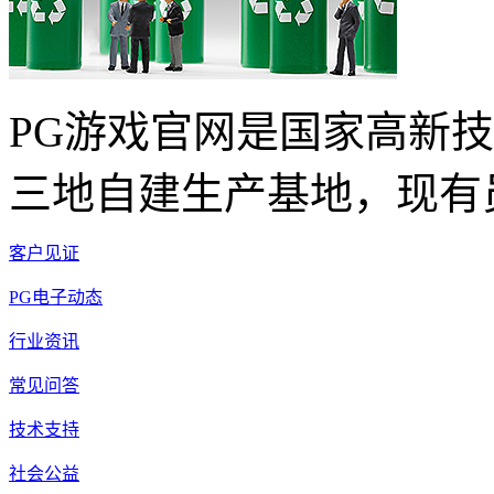
PG游戏官网是国家高新
三地自建生产基地，现有员
客户见证
PG电子动态
行业资讯
常见问答
技术支持
社会公益