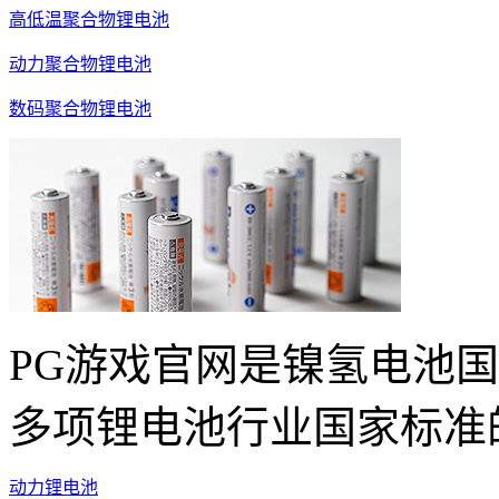
高低温聚合物锂电池
动力聚合物锂电池
数码聚合物锂电池
PG游戏官网是镍氢电池
多项锂电池行业国家标准
动力锂电池