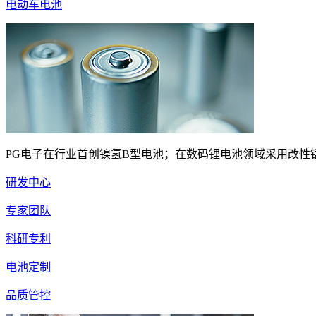
电动车电池
PG电子在行业首创镍氢B型电池；在数码锂电池领域采用改性
研发中心
专家团队
科研专利
电池定制
品质管控