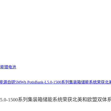
储能锂电池
能源自研5MWh PotisBank-L5.0-1500系列集装箱储能
k-L5.0-1500系列集装箱储能系统荣获北美和欧盟双体