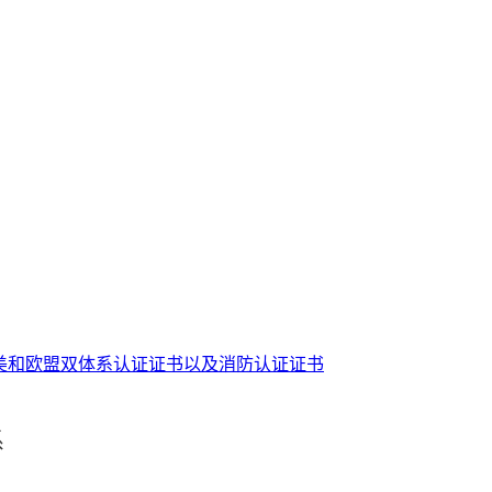
系统荣获北美和欧盟双体系认证证书以及消防认证证书
系