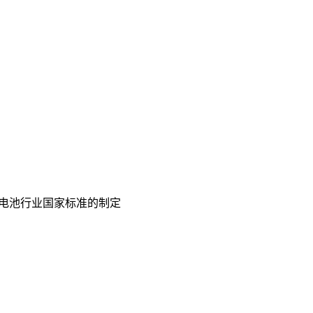
锂电池行业国家标准的制定