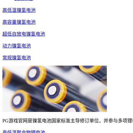
高低温镍氢电池
高容量镍氢电池
超低自放电镍氢电池
动力镍氢电池
常规镍氢电池
PG游戏官网是镍氢电池国家标准主导修订单位，并参与多项
高低温聚合物锂电池