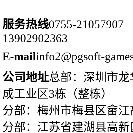
服务热线
0755-21057907
13902902363
E-mail
info2@pgsoft-game
公司地址
总部：深圳市龙
成工业区3栋（整栋）
分部：梅州市梅县区畲江
分部：江苏省建湖县高新区