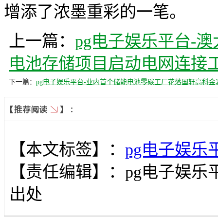
增添了浓墨重彩的一笔。
上一篇：
pg电子娱乐平台-
电池存储项目启动电网连接
下一篇：
pg电子娱乐平台-业内首个储能电池零碳工厂花落国轩高科金
【本文标签】：
pg电子娱乐
【责任编辑】：
pg电子娱乐
出处