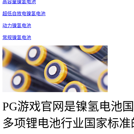
高容量镍氢电池
超低自放电镍氢电池
动力镍氢电池
常规镍氢电池
PG游戏官网是镍氢电池
多项锂电池行业国家标准