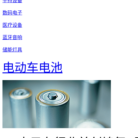
手持设备
数码电子
医疗设备
蓝牙音响
储能灯具
电动车电池