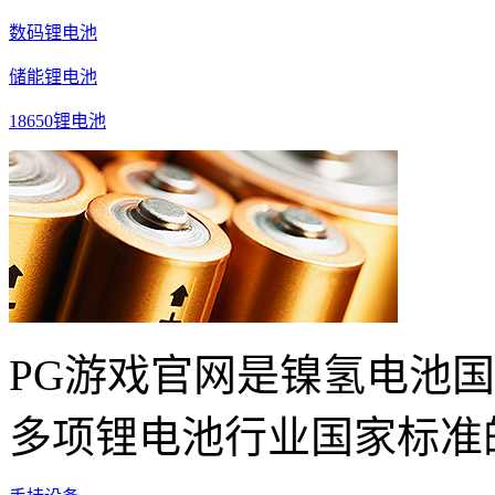
数码锂电池
储能锂电池
18650锂电池
PG游戏官网是镍氢电池
多项锂电池行业国家标准