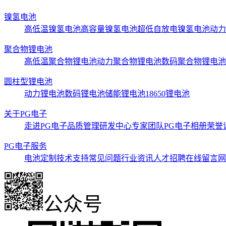
镍氢电池
高低温镍氢电池
高容量镍氢电池
超低自放电镍氢电池
动力
聚合物锂电池
高低温聚合物锂电池
动力聚合物锂电池
数码聚合物锂电池
圆柱型锂电池
动力锂电池
数码锂电池
储能锂电池
18650锂电池
关于PG电子
走进PG电子
品质管理
研发中心
专家团队
PG电子相册
荣誉
PG电子服务
电池定制
技术支持
常见问题
行业资讯
人才招聘
在线留言
网
公众号