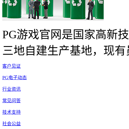
PG游戏官网是国家高新
三地自建生产基地，现有员
客户见证
PG电子动态
行业资讯
常见问答
技术支持
社会公益