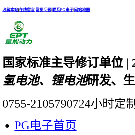
收藏本站
|
在线留言
|
常见问题
|
联系PG电子
|
网站地图
国家标准主导修订单位 |
氢电池、锂电池
研发、生
0755-21057907
24小时定
PG电子首页