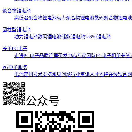
聚合物锂电池
高低温聚合物锂电池
动力聚合物锂电池
数码聚合物锂电池
圆柱型锂电池
动力锂电池
数码锂电池
储能锂电池
18650锂电池
关于PG电子
走进PG电子
品质管理
研发中心
专家团队
PG电子相册
荣誉
PG电子服务
电池定制
技术支持
常见问题
行业资讯
人才招聘
在线留言
网
公众号