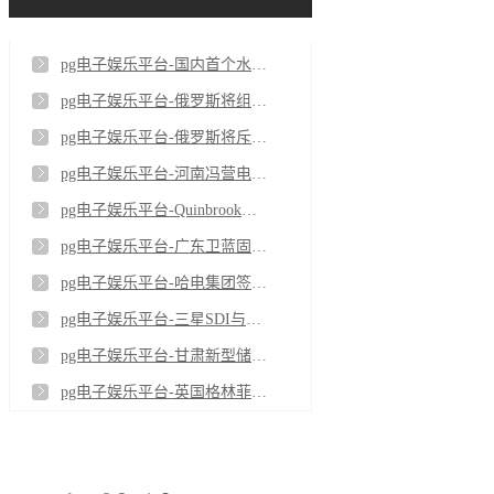
pg电子娱乐平台-国内首个水系有机液流电池台区储能项目投运
pg电子娱乐平台-俄罗斯将组建首个储能系统生产集群
pg电子娱乐平台-俄罗斯将斥资1050亿卢布建设电池工厂
pg电子娱乐平台-河南冯营电厂移动储能项目顺利投运
pg电子娱乐平台-Quinbrook获澳昆州Supernode North电池储能项目环境许可
pg电子娱乐平台-广东卫蓝固态电池产业园签约落户花都
pg电子娱乐平台-哈电集团签订辽宁太子河抽水蓄能电站6台机组及其附属设备采购合同
pg电子娱乐平台-三星SDI与L&F签署中长期磷酸铁锂电池正极材料供应协议
pg电子娱乐平台-甘肃新型储能装机容量超九百万千瓦
pg电子娱乐平台-英国格林菲尔德获准建设99.9兆瓦电池储能电站