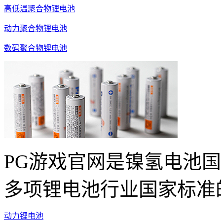
高低温聚合物锂电池
动力聚合物锂电池
数码聚合物锂电池
PG游戏官网是镍氢电池
多项锂电池行业国家标准
动力锂电池