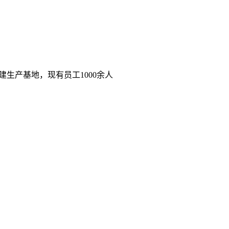
生产基地，现有员工1000余人