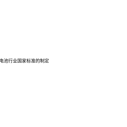
锂电池行业国家标准的制定