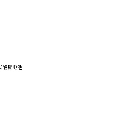
锰酸锂电池