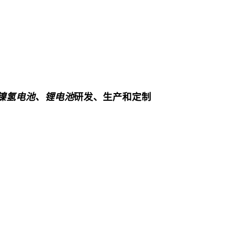
镍氢电池、锂电池
研发、生产和定制