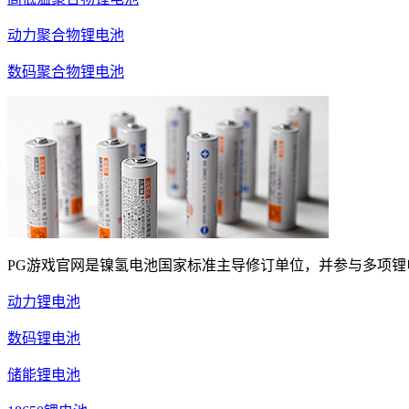
动力聚合物锂电池
数码聚合物锂电池
PG游戏官网是镍氢电池国家标准主导修订单位，并参与多项
动力锂电池
数码锂电池
储能锂电池