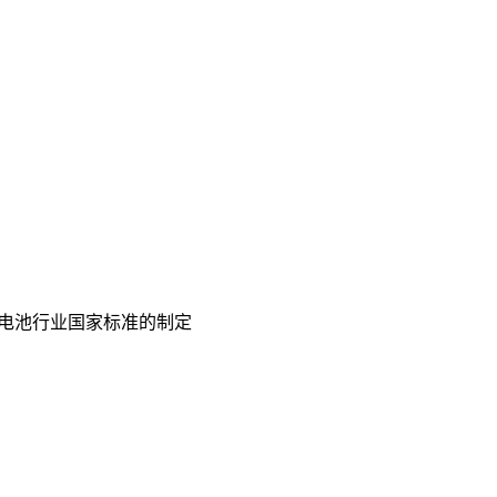
锂电池行业国家标准的制定