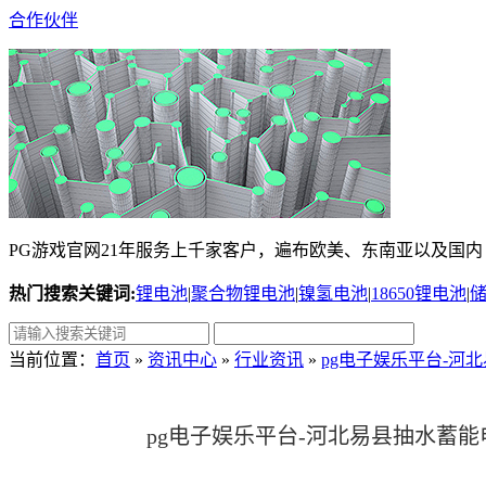
合作伙伴
PG游戏官网21年服务上千家客户，遍布欧美、东南亚以及国内
热门搜索关键词:
锂电池
|
聚合物锂电池
|
镍氢电池
|
18650锂电池
|
当前位置
：
首页
»
资讯中心
»
行业资讯
»
pg电子娱乐平台-
pg电子娱乐平台-河北易县抽水蓄