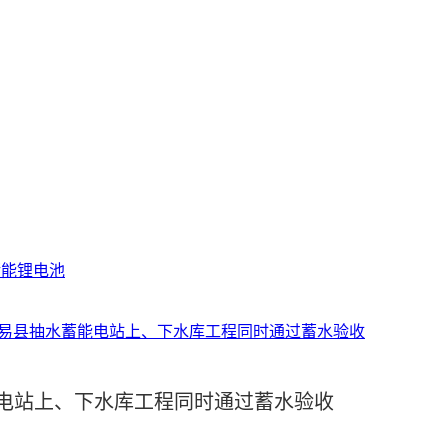
储能锂电池
河北易县抽水蓄能电站上、下水库工程同时通过蓄水验收
能电站上、下水库工程同时通过蓄水验收