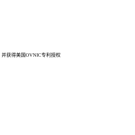
，并获得美国OVNIC专利授权