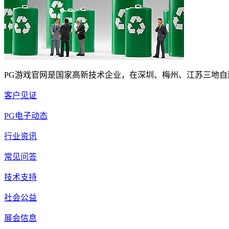
PG游戏官网是国家高新技术企业，在深圳、梅州、江苏三地自建
客户见证
PG电子动态
行业资讯
常见问答
技术支持
社会公益
展会信息