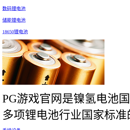
数码锂电池
储能锂电池
18650锂电池
PG游戏官网是镍氢电池
多项锂电池行业国家标准