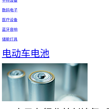
手持设备
数码电子
医疗设备
蓝牙音响
储能灯具
电动车电池