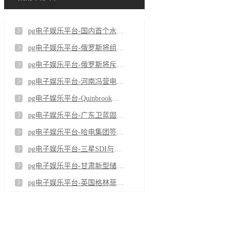
pg电子娱乐平台-国内首个水系有机液流电池台区储能项目投运
pg电子娱乐平台-俄罗斯将组建首个储能系统生产集群
pg电子娱乐平台-俄罗斯将斥资1050亿卢布建设电池工厂
pg电子娱乐平台-河南冯营电厂移动储能项目顺利投运
pg电子娱乐平台-Quinbrook获澳昆州Supernode North电池储能项目环境许可
pg电子娱乐平台-广东卫蓝固态电池产业园签约落户花都
pg电子娱乐平台-哈电集团签订辽宁太子河抽水蓄能电站6台机组及其附属设备采购合同
pg电子娱乐平台-三星SDI与L&F签署中长期磷酸铁锂电池正极材料供应协议
pg电子娱乐平台-甘肃新型储能装机容量超九百万千瓦
pg电子娱乐平台-英国格林菲尔德获准建设99.9兆瓦电池储能电站