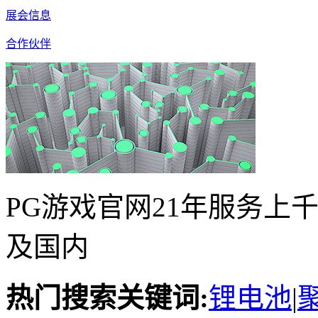
展会信息
合作伙伴
PG游戏官网21年服务上
及国内
热门搜索关键词:
锂电池
|