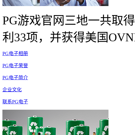
PG游戏官网三地一共取得
利33项，并获得美国OVN
PG电子相册
PG电子荣誉
PG电子简介
企业文化
联系PG电子