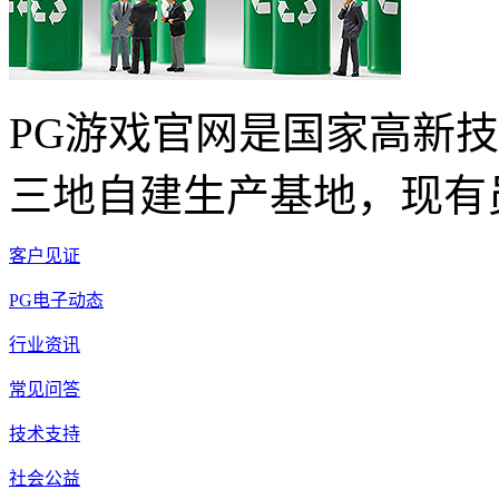
PG游戏官网是国家高新
三地自建生产基地，现有员
客户见证
PG电子动态
行业资讯
常见问答
技术支持
社会公益