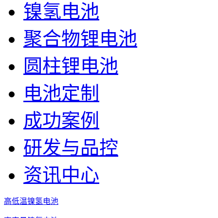
镍氢电池
聚合物锂电池
圆柱锂电池
电池定制
成功案例
研发与品控
资讯中心
高低温镍氢电池