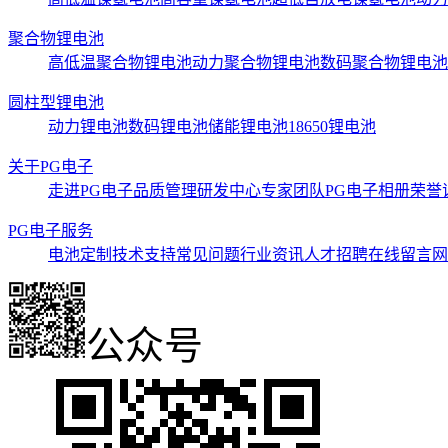
聚合物锂电池
高低温聚合物锂电池
动力聚合物锂电池
数码聚合物锂电池
圆柱型锂电池
动力锂电池
数码锂电池
储能锂电池
18650锂电池
关于PG电子
走进PG电子
品质管理
研发中心
专家团队
PG电子相册
荣誉
PG电子服务
电池定制
技术支持
常见问题
行业资讯
人才招聘
在线留言
网
公众号