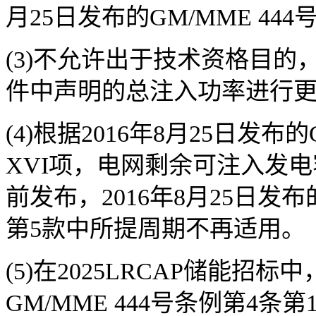
月25日发布的GM/MME 44
(3)不允许出于技术资格目的，
件中声明的总注入功率进行
(4)根据2016年8月25日发布
XVI项，电网剩余可注入发电
前发布，2016年8月25日发布
第5款中所提周期不再适用。
(5)在2025LRCAP储能招标中
GM/MME 444号条例第4条