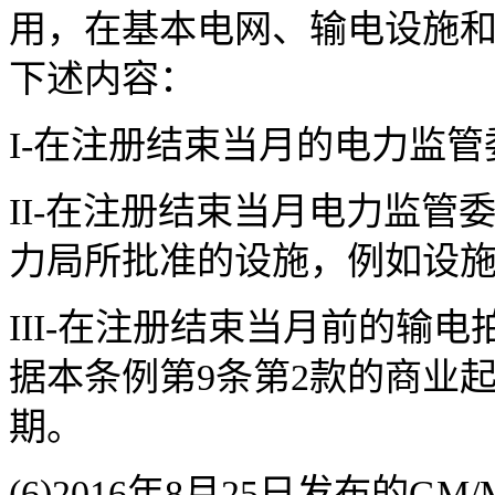
用，在基本电网、输电设施
下述内容：
I-在注册结束当月的电力监管
II-在注册结束当月电力监
力局所批准的设施，例如设施
III-在注册结束当月前的输
据本条例第9条第2款的商业
期。
(6)2016年8月25日发布的GM/