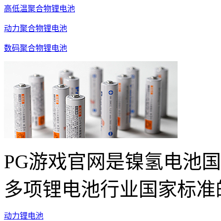
高低温聚合物锂电池
动力聚合物锂电池
数码聚合物锂电池
PG游戏官网是镍氢电池
多项锂电池行业国家标准
动力锂电池