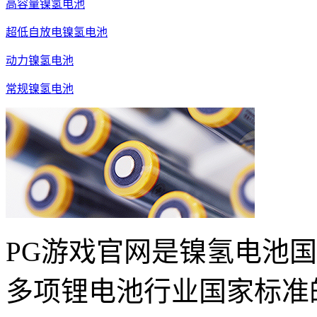
高容量镍氢电池
超低自放电镍氢电池
动力镍氢电池
常规镍氢电池
PG游戏官网是镍氢电池
多项锂电池行业国家标准