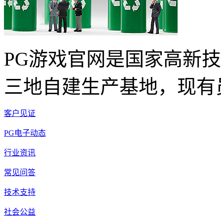
PG游戏官网是国家高新
三地自建生产基地，现有员
客户见证
PG电子动态
行业资讯
常见问答
技术支持
社会公益