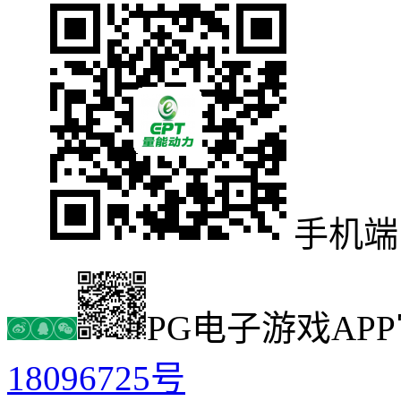
手机端
PG电子游戏AP
18096725号