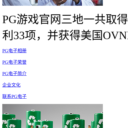
PG游戏官网三地一共取得
利33项，并获得美国OVN
PG电子相册
PG电子荣誉
PG电子简介
企业文化
联系PG电子