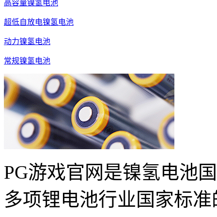
高容量镍氢电池
超低自放电镍氢电池
动力镍氢电池
常规镍氢电池
PG游戏官网是镍氢电池
多项锂电池行业国家标准