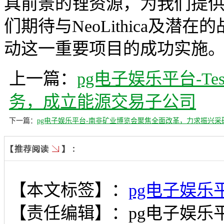
具前景的锂资源，为我们提
们期待与NeoLithica及
动这一重要项目的成功实施。
上一篇：
pg电子娱乐平台-T
务，成立能源交易子公司
下一篇：
pg电子娱乐平台-南非矿业博览会聚焦全面改革，力求振兴采
【本文标签】：
pg电子娱乐
【责任编辑】：
pg电子娱乐