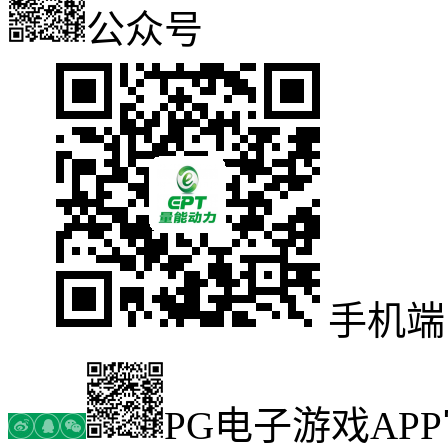
公众号
手机端
PG电子游戏AP