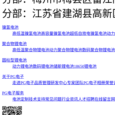
分部：江苏省建湖县高新区
镍氢电池
高低温镍氢电池
高容量镍氢电池
超低自放电镍氢电池
动力
聚合物锂电池
高低温聚合物锂电池
动力聚合物锂电池
数码聚合物锂电池
圆柱型锂电池
动力锂电池
数码锂电池
储能锂电池
18650锂电池
关于PG电子
走进PG电子
品质管理
研发中心
专家团队
PG电子相册
荣誉
PG电子服务
电池定制
技术支持
常见问题
行业资讯
人才招聘
在线留言
网