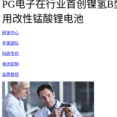
PG电子在行业首创镍氢
用改性锰酸锂电池
研发中心
专家团队
科研专利
电池定制
品质管控