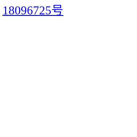
18096725号