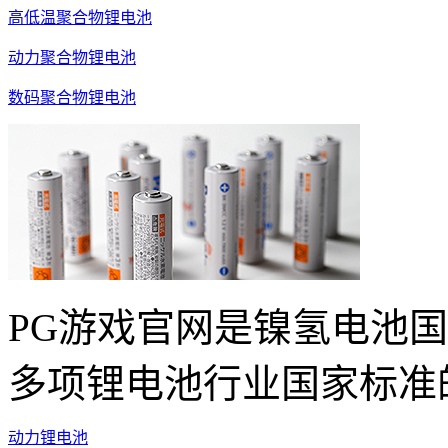
高低温聚合物锂电池
动力聚合物锂电池
数码聚合物锂电池
PG游戏官网是镍氢电池
多项锂电池行业国家标准
动力锂电池