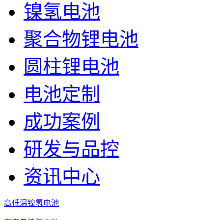
镍氢电池
聚合物锂电池
圆柱锂电池
电池定制
成功案例
研发与品控
资讯中心
高低温镍氢电池