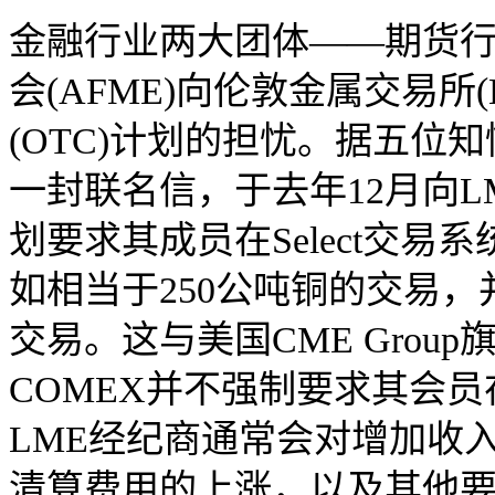
金融行业两大团体——期货行业
会(AFME)向伦敦金属交易所
(OTC)计划的担忧。据五位
一封联名信，于去年12月向L
划要求其成员在Select交易
如相当于250公吨铜的交易，并
交易。这与美国CME Grou
COMEX并不强制要求其会
LME经纪商通常会对增加收
清算费用的上涨，以及其他要