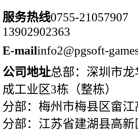
服务热线
0755-21057907
13902902363
E-mail
info2@pgsoft-game
公司地址
总部：深圳市龙
成工业区3栋（整栋）
分部：梅州市梅县区畲江
分部：江苏省建湖县高新区