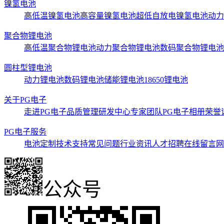
镍氢电池
高低温镍氢电池
高容量镍氢电池
超低自放电镍氢电池
动力
聚合物锂电池
高低温聚合物锂电池
动力聚合物锂电池
数码聚合物锂电池
圆柱型锂电池
动力锂电池
数码锂电池
储能锂电池
18650锂电池
关于PG电子
走进PG电子
品质管理
研发中心
专家团队
PG电子相册
荣誉
PG电子服务
电池定制
技术支持
常见问题
行业资讯
人才招聘
在线留言
网
公众号