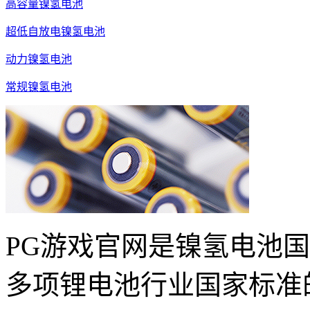
高容量镍氢电池
超低自放电镍氢电池
动力镍氢电池
常规镍氢电池
PG游戏官网是镍氢电池
多项锂电池行业国家标准