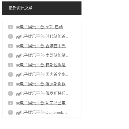
最新资讯文章
pg电子娱乐平台-AGL 启动新南威尔士州利德尔电池储能电站首批调试
pg电子娱乐平台-时代储能首个铁铬液流电池出口项目顺利完成工厂验收
pg电子娱乐平台-香港首个光储充检智能充电站投运
pg电子娱乐平台-南网储能肇庆浪江抽水蓄能电站3号机组球阀顺利吊装
pg电子娱乐平台-特斯拉拟进军印度工业储能市场
pg电子娱乐平台-国内首个水系有机液流电池台区储能项目投运
pg电子娱乐平台-俄罗斯将组建首个储能系统生产集群
pg电子娱乐平台-俄罗斯将斥资1050亿卢布建设电池工厂
pg电子娱乐平台-河南冯营电厂移动储能项目顺利投运
pg电子娱乐平台-Quinbrook获澳昆州Supernode North电池储能项目环境许可