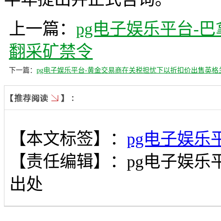
上一篇：
pg电子娱乐平台-
翻采矿禁令
下一篇：
pg电子娱乐平台-黄金交易商在关税担忧下以折扣价出售英格
【本文标签】：
pg电子娱乐
【责任编辑】：
pg电子娱乐
出处