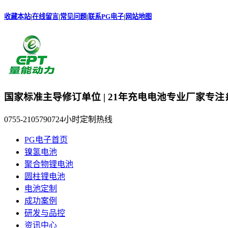
收藏本站
|
在线留言
|
常见问题
|
联系PG电子
|
网站地图
国家标准主导修订单位 | 21年充电电池专业厂家
专注
0755-21057907
24小时定制热线
PG电子首页
镍氢电池
聚合物锂电池
圆柱锂电池
电池定制
成功案例
研发与品控
资讯中心