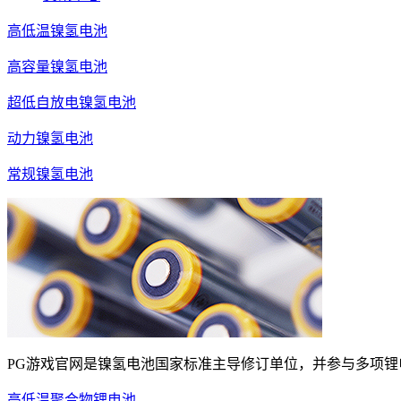
高低温镍氢电池
高容量镍氢电池
超低自放电镍氢电池
动力镍氢电池
常规镍氢电池
PG游戏官网是镍氢电池国家标准主导修订单位，并参与多项
高低温聚合物锂电池