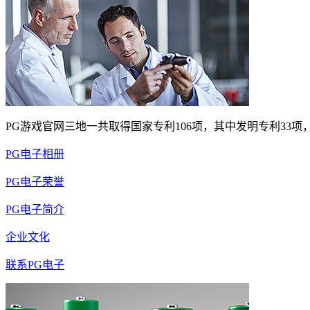
PG游戏官网三地一共取得国家专利106项，其中发明专利33项
PG电子相册
PG电子荣誉
PG电子简介
企业文化
联系PG电子