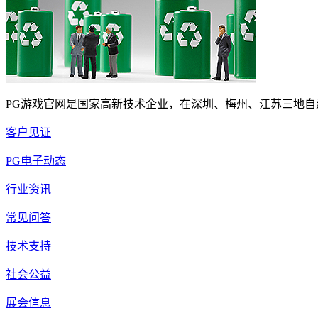
PG游戏官网是国家高新技术企业，在深圳、梅州、江苏三地自建
客户见证
PG电子动态
行业资讯
常见问答
技术支持
社会公益
展会信息