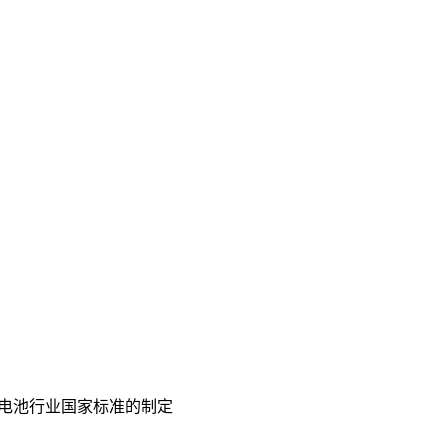
锂电池行业国家标准的制定