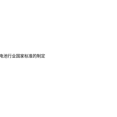
锂电池行业国家标准的制定