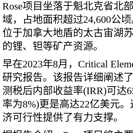
Rose项目坐落于魁北克省北部的Eeyo
域，占地面积超过24,600
位于加拿大地盾的太古宙湖
的锂、钽等矿产资源。
早在2023年8月，Critical E
研究报告。该报告详细阐述
测税后内部收益率(IRR)可达6
率为8%)更是高达22亿美元。
济可行性提供了有力支撑。