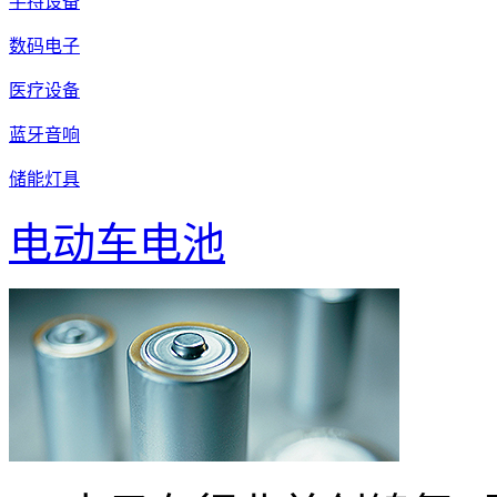
手持设备
数码电子
医疗设备
蓝牙音响
储能灯具
电动车电池