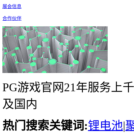
展会信息
合作伙伴
PG游戏官网21年服务上
及国内
热门搜索关键词:
锂电池
|