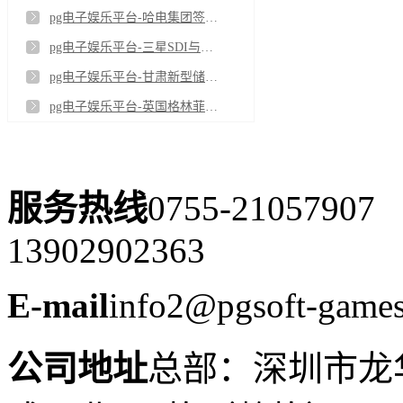
pg电子娱乐平台-哈电集团签订辽宁太子河抽水蓄能电站6台机组及其附属设备采购合同
pg电子娱乐平台-三星SDI与L&F签署中长期磷酸铁锂电池正极材料供应协议
pg电子娱乐平台-甘肃新型储能装机容量超九百万千瓦
pg电子娱乐平台-英国格林菲尔德获准建设99.9兆瓦电池储能电站
服务热线
0755-21057907
13902902363
E-mail
info2@pgsoft-game
公司地址
总部：深圳市龙