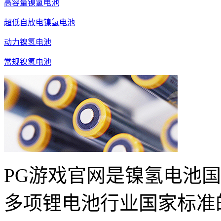
高容量镍氢电池
超低自放电镍氢电池
动力镍氢电池
常规镍氢电池
PG游戏官网是镍氢电池
多项锂电池行业国家标准