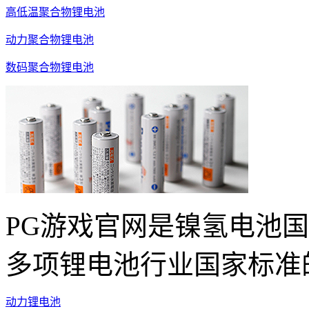
高低温聚合物锂电池
动力聚合物锂电池
数码聚合物锂电池
PG游戏官网是镍氢电池
多项锂电池行业国家标准
动力锂电池