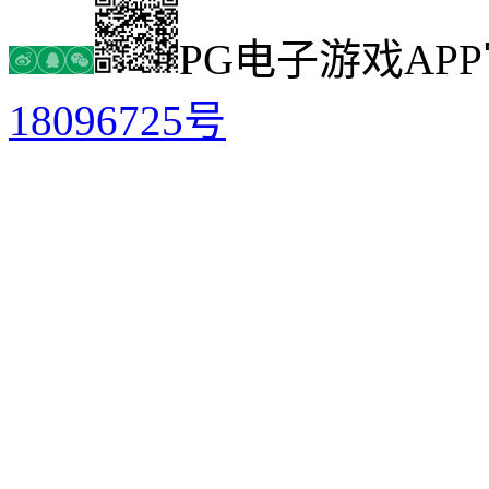
PG电子游戏AP
18096725号