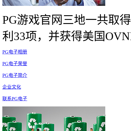
PG游戏官网三地一共取得
利33项，并获得美国OVN
PG电子相册
PG电子荣誉
PG电子简介
企业文化
联系PG电子