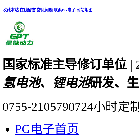
收藏本站
|
在线留言
|
常见问题
|
联系PG电子
|
网站地图
国家标准主导修订单位 |
氢电池、锂电池
研发、生
0755-21057907
24小时定
PG电子首页