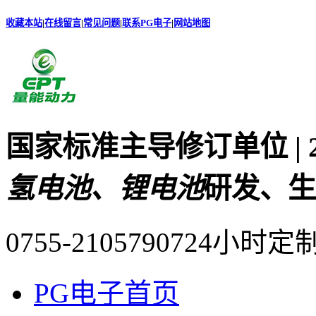
收藏本站
|
在线留言
|
常见问题
|
联系PG电子
|
网站地图
国家标准主导修订单位 |
氢电池、锂电池
研发、生
0755-21057907
24小时定
PG电子首页