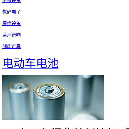
手持设备
数码电子
医疗设备
蓝牙音响
储能灯具
电动车电池