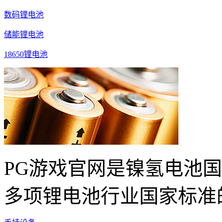
数码锂电池
储能锂电池
18650锂电池
PG游戏官网是镍氢电池
多项锂电池行业国家标准