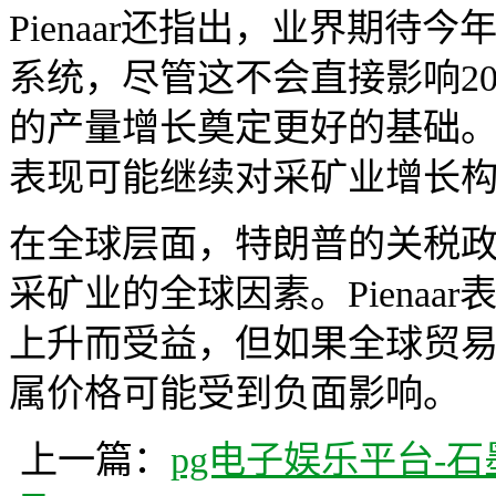
Pienaar还指出，业界期
系统，尽管这不会直接影响2
的产量增长奠定更好的基础
表现可能继续对采矿业增长
在全球层面，特朗普的关税
采矿业的全球因素。Piena
上升而受益，但如果全球贸
属价格可能受到负面影响。
上一篇：
pg电子娱乐平台-