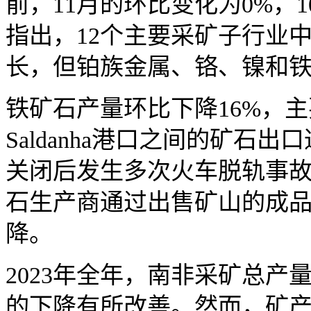
前，11月的环比变化为0%，1
指出，12个主要采矿子行业
长，但铂族金属、铬、镍和铁
铁矿石产量环比下降16%，主要
Saldanha港口之间的矿石出口通
关闭后发生多次火车脱轨事
石生产商通过出售矿山的成
降。
2023年全年，南非采矿总产量同
的下降有所改善。然而，矿产