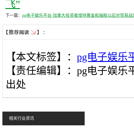
飞”
下一篇：
pg电子娱乐平台-加拿大投资者增持黄金和铀股以应对贸易战
【本文标签】：
pg电子娱乐
【责任编辑】：
pg电子娱乐
出处
相关行业资讯