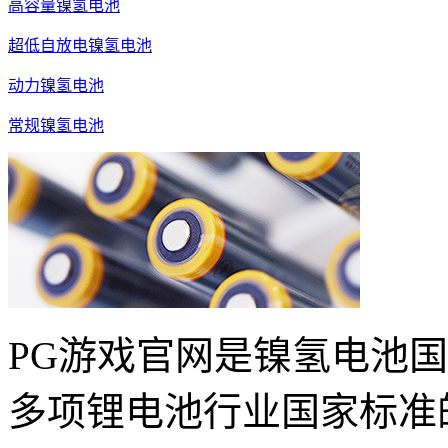
高容量镍氢电池
超低自放电镍氢电池
动力镍氢电池
常规镍氢电池
PG游戏官网是镍氢电池
多项锂电池行业国家标准