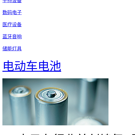
手持设备
数码电子
医疗设备
蓝牙音响
储能灯具
电动车电池