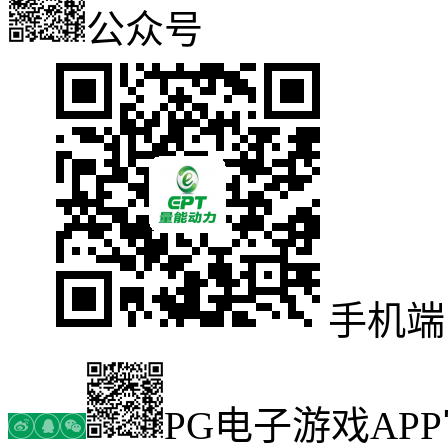
公众号
手机端
PG电子游戏AP