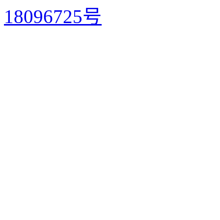
18096725号