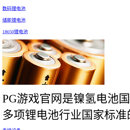
数码锂电池
储能锂电池
18650锂电池
PG游戏官网是镍氢电池
多项锂电池行业国家标准