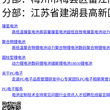
分部：江苏省建湖县高新区
镍氢电池
高低温镍氢电池
高容量镍氢电池
超低自放电镍氢电池
动力
聚合物锂电池
高低温聚合物锂电池
动力聚合物锂电池
数码聚合物锂电池
圆柱型锂电池
动力锂电池
数码锂电池
储能锂电池
18650锂电池
关于PG电子
走进PG电子
品质管理
研发中心
专家团队
PG电子相册
荣誉
PG电子服务
电池定制
技术支持
常见问题
行业资讯
人才招聘
在线留言
网