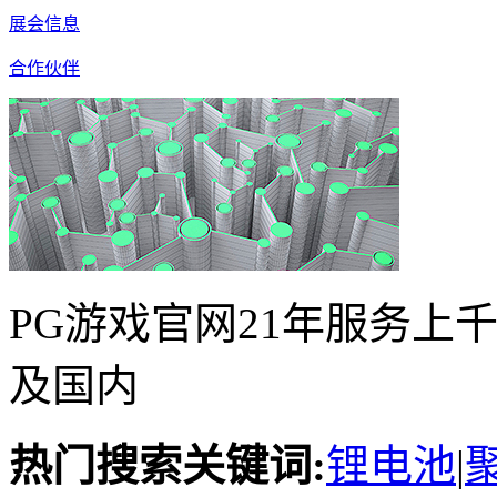
展会信息
合作伙伴
PG游戏官网21年服务上
及国内
热门搜索关键词:
锂电池
|