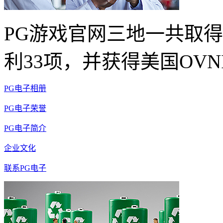
PG游戏官网三地一共取得
利33项，并获得美国OVN
PG电子相册
PG电子荣誉
PG电子简介
企业文化
联系PG电子