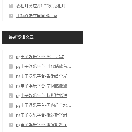
衣柜灯感应灯LED灯展柜灯聚合物长条锂电池厂家
手持终端充电电池厂家
最新资讯文章
pg电子娱乐平台-AGL 启动新南威尔士州利德尔电池储能电站首批调试
pg电子娱乐平台-时代储能首个铁铬液流电池出口项目顺利完成工厂验收
pg电子娱乐平台-香港首个光储充检智能充电站投运
pg电子娱乐平台-南网储能肇庆浪江抽水蓄能电站3号机组球阀顺利吊装
pg电子娱乐平台-特斯拉拟进军印度工业储能市场
pg电子娱乐平台-国内首个水系有机液流电池台区储能项目投运
pg电子娱乐平台-俄罗斯将组建首个储能系统生产集群
pg电子娱乐平台-俄罗斯将斥资1050亿卢布建设电池工厂