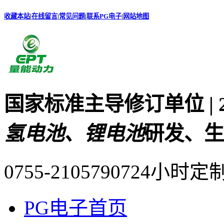
收藏本站
|
在线留言
|
常见问题
|
联系PG电子
|
网站地图
国家标准主导修订单位 |
氢电池、锂电池
研发、生
0755-21057907
24小时定
PG电子首页