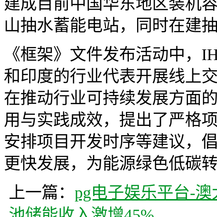
建成目前中国华东地区装机
山抽水蓄能电站，同时在建抽
《框架》文件发布活动中，I
和印度的行业代表开展线上
在推动行业可持续发展方面
用与实践成效，提出了严格
安排项目开发时序等建议，
更快发展，为能源绿色低碳
上一篇：
pg电子娱乐平台-澳
池储能收入激增45%