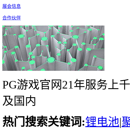
展会信息
合作伙伴
PG游戏官网21年服务上
及国内
热门搜索关键词:
锂电池
|