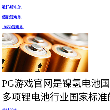
数码锂电池
储能锂电池
18650锂电池
PG游戏官网是镍氢电池
多项锂电池行业国家标准