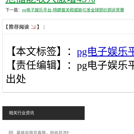
下一篇：
pg电子娱乐平台-特朗普关税威胁引发全球铜价铜运竞赛
【本文标签】：
pg电子娱乐
【责任编辑】：
pg电子娱乐
出处
相关行业资讯
最是风雨显真情，同舟共济PG电子人