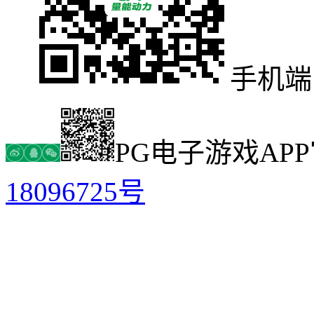
手机端
PG电子游戏AP
18096725号