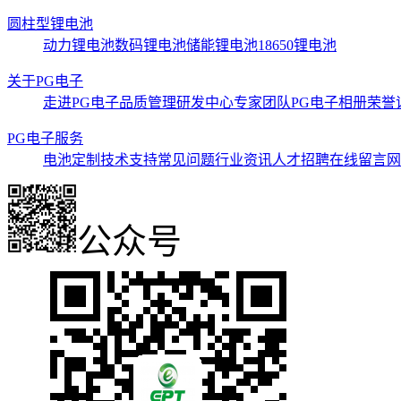
圆柱型锂电池
动力锂电池
数码锂电池
储能锂电池
18650锂电池
关于PG电子
走进PG电子
品质管理
研发中心
专家团队
PG电子相册
荣誉
PG电子服务
电池定制
技术支持
常见问题
行业资讯
人才招聘
在线留言
网
公众号