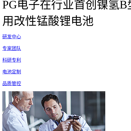
PG电子在行业首创镍氢
用改性锰酸锂电池
研发中心
专家团队
科研专利
电池定制
品质管控