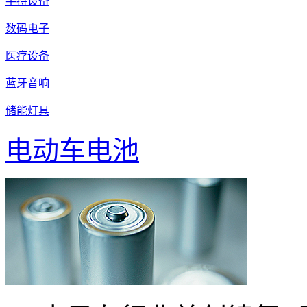
手持设备
数码电子
医疗设备
蓝牙音响
储能灯具
电动车电池