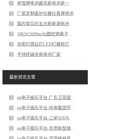
星恒锂电池跟天能电池是一家的吗
厂家定制医护仪器仪表锂电池
国内常见的五大新能源电池
18650/2600mAh圆柱锂离子电池
衣柜灯感应灯LED灯展柜灯聚合物长条锂电池厂家
手持终端充电电池厂家
最新资讯文章
pg电子娱乐平台-广东卫蓝固态电池产业园签约落户花都
pg电子娱乐平台-哈电集团签订辽宁太子河抽水蓄能电站6台机组及其附属设备采购合同
pg电子娱乐平台-三星SDI与L&F签署中长期磷酸铁锂电池正极材料供应协议
pg电子娱乐平台-甘肃新型储能装机容量超九百万千瓦
pg电子娱乐平台-英国格林菲尔德获准建设99.9兆瓦电池储能电站