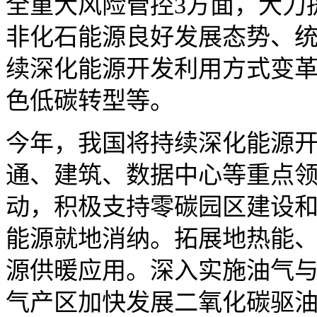
全重大风险管控3方面，大力
非化石能源良好发展态势、
续深化能源开发利用方式变革
色低碳转型等。
今年，我国将持续深化能源
通、建筑、数据中心等重点
动，积极支持零碳园区建设
能源就地消纳。拓展地热能
源供暖应用。深入实施油气
气产区加快发展二氧化碳驱油