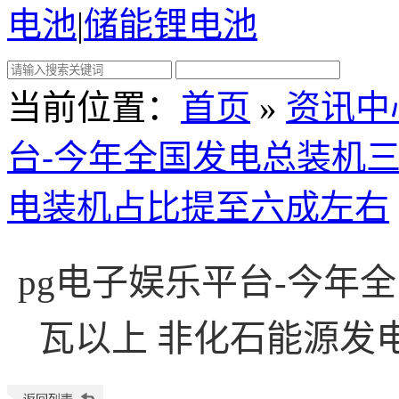
电池
|
储能锂电池
当前位置
：
首页
»
资讯中
台-今年全国发电总装机
电装机占比提至六成左右
pg电子娱乐平台-今年
瓦以上 非化石能源发