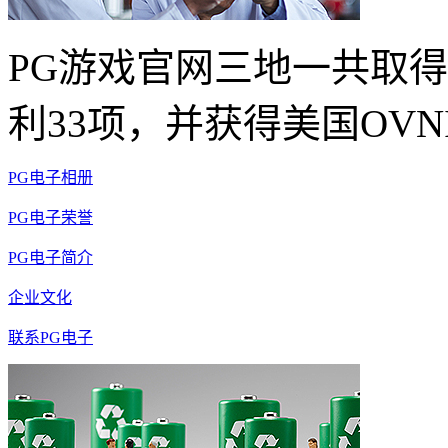
PG游戏官网三地一共取得
利33项，并获得美国OVN
PG电子相册
PG电子荣誉
PG电子简介
企业文化
联系PG电子