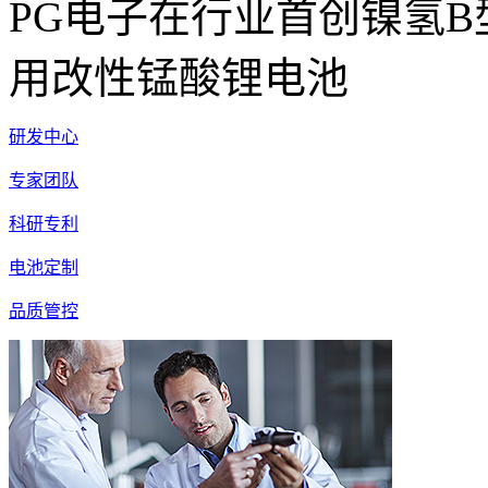
PG电子在行业首创镍氢
用改性锰酸锂电池
研发中心
专家团队
科研专利
电池定制
品质管控