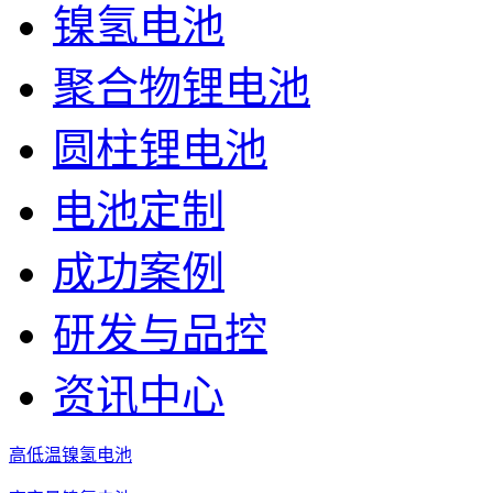
镍氢电池
聚合物锂电池
圆柱锂电池
电池定制
成功案例
研发与品控
资讯中心
高低温镍氢电池