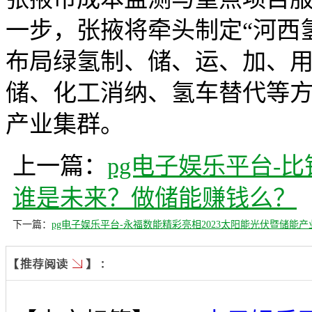
一步，张掖将牵头制定“河西
布局绿氢制、储、运、加、
储、化工消纳、氢车替代等
产业集群。
上一篇：
pg电子娱乐平台-
谁是未来？做储能赚钱么？
下一篇：
pg电子娱乐平台-永福数能精彩亮相2023太阳能光伏暨储能