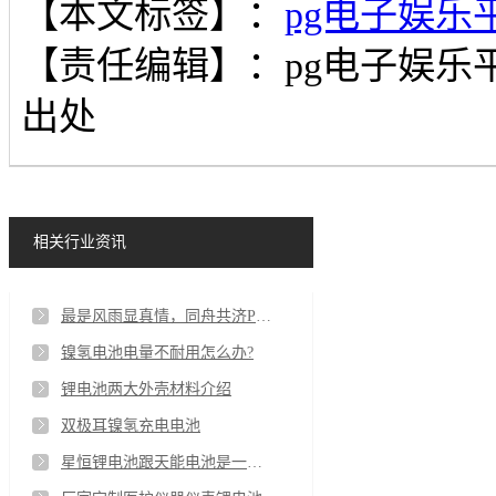
【本文标签】：
pg电子娱乐
【责任编辑】：
pg电子娱乐
出处
相关行业资讯
最是风雨显真情，同舟共济PG电子人
镍氢电池电量不耐用怎么办?
锂电池两大外壳材料介绍
双极耳镍氢充电电池
星恒锂电池跟天能电池是一家的吗