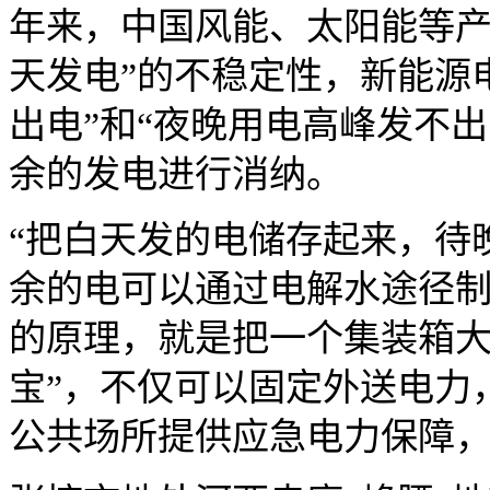
年来，中国风能、太阳能等产
天发电”的不稳定性，新能源
出电”和“夜晚用电高峰发不
余的发电进行消纳。
“把白天发的电储存起来，待
余的电可以通过电解水途径制
的原理，就是把一个集装箱大
宝”，不仅可以固定外送电力
公共场所提供应急电力保障