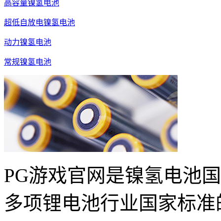
高容量镍氢电池
超低自放电镍氢电池
动力镍氢电池
常规镍氢电池
PG游戏官网是镍氢电池
多项锂电池行业国家标准