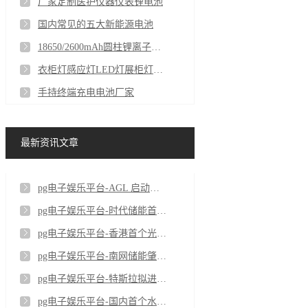
厂家定制医护仪器仪表锂电池
国内常见的五大新能源电池
18650/2600mAh圆柱锂离子电池
衣柜灯感应灯LED灯展柜灯聚合物长条锂电池厂家
手持终端充电电池厂家
最新资讯文章
pg电子娱乐平台-AGL 启动新南威尔士州利德尔电池储能电站首批调试
pg电子娱乐平台-时代储能首个铁铬液流电池出口项目顺利完成工厂验收
pg电子娱乐平台-香港首个光储充检智能充电站投运
pg电子娱乐平台-南网储能肇庆浪江抽水蓄能电站3号机组球阀顺利吊装
pg电子娱乐平台-特斯拉拟进军印度工业储能市场
pg电子娱乐平台-国内首个水系有机液流电池台区储能项目投运