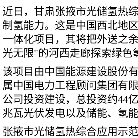
近日，甘肃张掖市光储氢热
制氢能力。这是中国西北地
一体化项目，其将把外送之余
光无限"的河西走廊探索绿色
该项目由中国能源建设股份有限
属中国电力工程顾问集团有
公司投资建设，总投资约44亿
兆瓦光伏发电以及储能、氢
张掖市光储氢热综合应用示