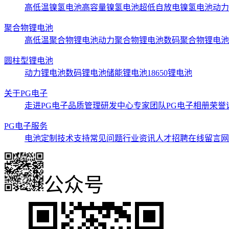
高低温镍氢电池
高容量镍氢电池
超低自放电镍氢电池
动力
聚合物锂电池
高低温聚合物锂电池
动力聚合物锂电池
数码聚合物锂电池
圆柱型锂电池
动力锂电池
数码锂电池
储能锂电池
18650锂电池
关于PG电子
走进PG电子
品质管理
研发中心
专家团队
PG电子相册
荣誉
PG电子服务
电池定制
技术支持
常见问题
行业资讯
人才招聘
在线留言
网
公众号