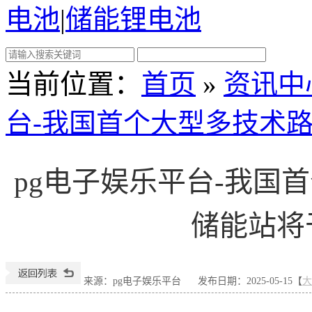
电池
|
储能锂电池
当前位置
：
首页
»
资讯中
台-我国首个大型多技术
pg电子娱乐平台-我国
储能站将
来源：pg电子娱乐平台
发布日期：2025-05-15【
大