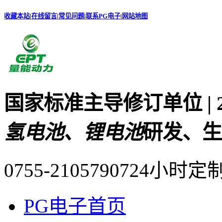
收藏本站
|
在线留言
|
常见问题
|
联系PG电子
|
网站地图
国家标准主导修订单位 |
氢电池、锂电池
研发、生
0755-21057907
24小时定
PG电子首页