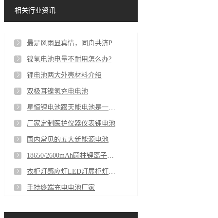
相关行业资讯
最是风雨显真情，同舟共济PG电子人
镍氢电池电量不耐用怎么办?
锂电池两大外壳材料介绍
双极耳镍氢充电电池
星恒锂电池跟天能电池是一家的吗
厂家定制医护仪器仪表锂电池
国内常见的五大新能源电池
18650/2600mAh圆柱锂离子电池
衣柜灯感应灯LED灯展柜灯聚合物长条锂电池厂家
手持终端充电电池厂家