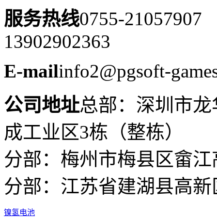
服务热线
0755-21057907
13902902363
E-mail
info2@pgsoft-game
公司地址
总部：深圳市龙
成工业区3栋（整栋）
分部：梅州市梅县区畲江
分部：江苏省建湖县高新区
镍氢电池