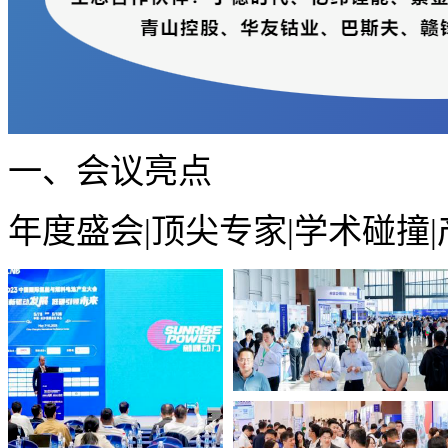
一、会议亮点
年度盛会|顶尖专家|学术碰撞