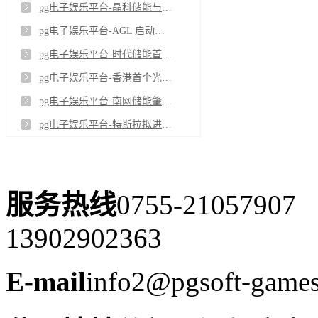
pg电子娱乐平台-晶科储能与合作伙伴签署1.1GWh战略合作框架协议
pg电子娱乐平台-AGL 启动新南威尔士州利德尔电池储能电站首批调试
pg电子娱乐平台-时代储能首个铁铬液流电池出口项目顺利完成工厂验收
pg电子娱乐平台-香港首个光储充检智能充电站投运
pg电子娱乐平台-南网储能肇庆浪江抽水蓄能电站3号机组球阀顺利吊装
pg电子娱乐平台-特斯拉拟进军印度工业储能市场
服务热线
0755-21057907
13902902363
E-mail
info2@pgsoft-game