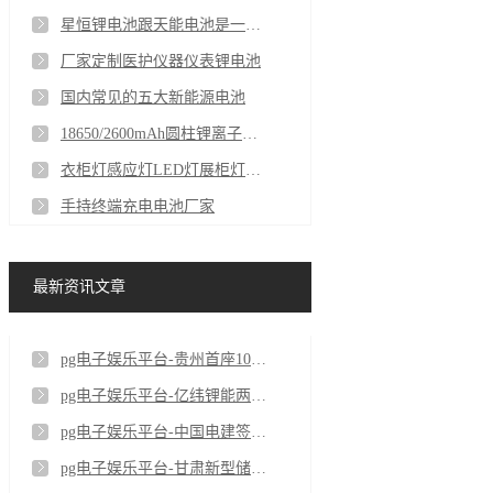
星恒锂电池跟天能电池是一家的吗
厂家定制医护仪器仪表锂电池
国内常见的五大新能源电池
18650/2600mAh圆柱锂离子电池
衣柜灯感应灯LED灯展柜灯聚合物长条锂电池厂家
手持终端充电电池厂家
最新资讯文章
pg电子娱乐平台-贵州首座100MW/200MWh构网型储能电站全容量并网投运
pg电子娱乐平台-亿纬锂能两款全固态电池在成都经开区下线
pg电子娱乐平台-中国电建签约阿联酋阿布扎比光储项目，合同金额约139.62亿元
pg电子娱乐平台-甘肃新型储能装机突破900万千瓦 相当于5.5个刘家峡水电站